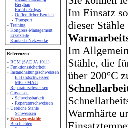
Bergbau
-
Im Einsatz so
Erdöl / Erdgas
-
Oeffentlicher Bereich
-
Transport
-
dieser Stähle
Training
-
Kongress-Management
-
Warmarbeits
Ersatzteile
-
Kontakt / Netzwerke
-
Im Allgemeine
Referenzen
Stähle, die f
RCM (SAE JA 1011)
-
Funktionssicherheit
-
über 200°C 
Instandhaltungsschweissen
-
E-Handschweissen
-
MIG / MAG
-
Schnellarbei
Reparaturschweissen
-
Gusseisen
-
Schnellarbeit
Schweissbarkeit
-
Reparaturschweissen
-
Uebliche Stähle
-
Warmhärte un
Schweissen
-
Werkzeugstähle
>
Einsatztemper
Beschichten
-