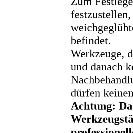
Zum Festlege
festzustellen
weichgeglüht
befindet.
Werkzeuge, d
und danach k
Nachbehandlu
dürfen keinen
Achtung: Da
Werkzeugstäh
professionel