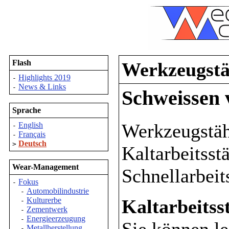
Flash
Werkzeugstä
Highlights 2019
-
News & Links
-
Schweissen 
Sprache
Werkzeugstähl
English
-
Français
-
Deutsch
>
Kaltarbeitsst
Wear-Management
Schnellarbeit
Fokus
-
Automobilindustrie
-
Kaltarbeitss
Kulturerbe
-
Zementwerk
-
Energieerzeugung
-
Sie können le
Metallherstellung
-