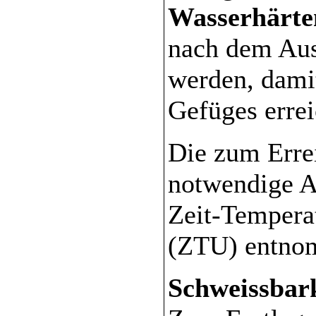
Wasserhärte
nach dem Aust
werden, damit
Gefüges erre
Die zum Erre
notwendige A
Zeit-Tempera
(ZTU) entno
Schweissbark