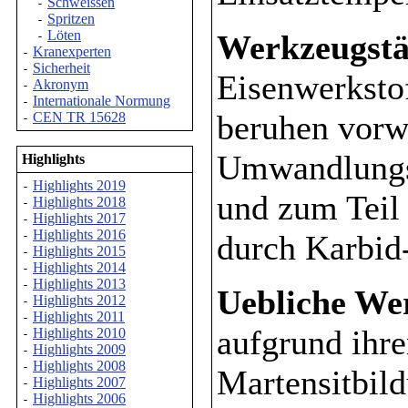
Schweissen
-
Spritzen
-
Löten
Werkzeugstä
-
Kranexperten
-
Sicherheit
-
Eisenwerksto
Akronym
-
Internationale Normung
-
beruhen vorw
CEN TR 15628
-
Umwandlungsh
Highlights
Highlights 2019
-
und zum Teil
Highlights 2018
-
Highlights 2017
-
Highlights 2016
durch Karbid-
-
Highlights 2015
-
Highlights 2014
-
Highlights 2013
-
Uebliche We
Highlights 2012
-
Highlights 2011
-
aufgrund ihre
Highlights 2010
-
Highlights 2009
-
Highlights 2008
-
Martensitbild
Highlights 2007
-
Highlights 2006
-