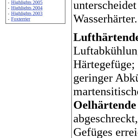
unterscheidet
Highlights 2005
-
Highlights 2004
-
Highlights 2003
-
Wasserhärter.
Foxterrier
-
Lufthärtend
Luftabkühlung
Härtegefüge; 
geringer Abk
martensitisch
Oelhärtende
abgeschreckt,
Gefüges erre