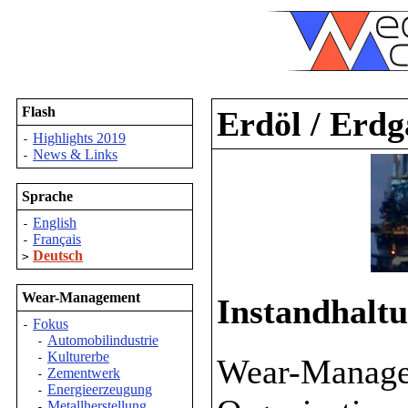
Flash
Erdöl / Erdg
Highlights 2019
-
News & Links
-
Sprache
English
-
Français
-
Deutsch
>
Wear-Management
Instandhalt
Fokus
-
Automobilindustrie
-
Kulturerbe
-
Wear-Managem
Zementwerk
-
Energieerzeugung
-
Metallherstellung
-