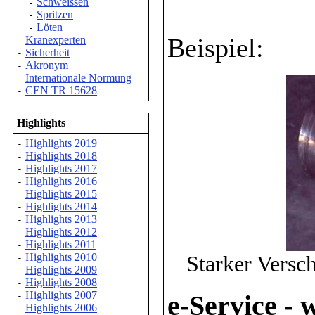
Schweissen
-
Spritzen
-
Löten
-
Beispiel:
Kranexperten
-
Sicherheit
-
Akronym
-
Internationale Normung
-
CEN TR 15628
-
Highlights
Highlights 2019
-
Highlights 2018
-
Highlights 2017
-
Highlights 2016
-
Highlights 2015
-
Highlights 2014
-
Highlights 2013
-
Highlights 2012
-
Highlights 2011
-
Starker Versc
Highlights 2010
-
Highlights 2009
-
Highlights 2008
-
Highlights 2007
-
e-Service -
Highlights 2006
-