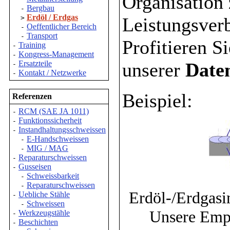
Organisation
Bergbau
-
Erdöl / Erdgas
Leistungsver
>
Oeffentlicher Bereich
-
Transport
-
Profitieren 
Training
-
Kongress-Management
-
unserer
Date
Ersatzteile
-
Kontakt / Netzwerke
-
Beispiel:
Referenzen
RCM (SAE JA 1011)
-
Funktionssicherheit
-
Instandhaltungsschweissen
-
E-Handschweissen
-
MIG / MAG
-
Reparaturschweissen
-
Gusseisen
-
Schweissbarkeit
-
Reparaturschweissen
-
Erdöl-/Erdgasi
Uebliche Stähle
-
Schweissen
-
Unsere Emp
Werkzeugstähle
-
Beschichten
-