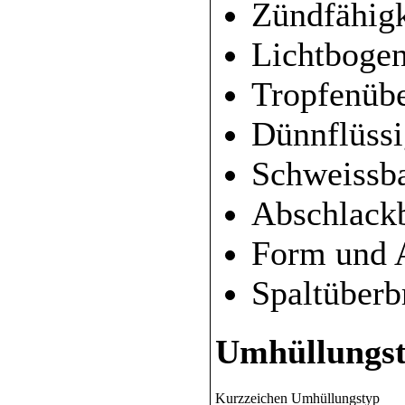
Zündfähigk
Lichtbogen
Tropfenüb
Dünnflüssi
Schweissba
Abschlackb
Form und 
Spaltüberb
Umhüllungst
Kurzzeichen
Umhüllungstyp