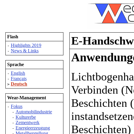
Flash
E-Handschwe
Highlights 2019
-
News & Links
-
Anwendung
Sprache
Lichtbogenha
English
-
Français
-
Deutsch
>
Verbinden (N
Wear-Management
Beschichten 
Fokus
-
Automobilindustrie
instandsetze
-
Kulturerbe
-
Zementwerk
-
Beschichten)
Energieerzeugung
-
Metallherstellung
-