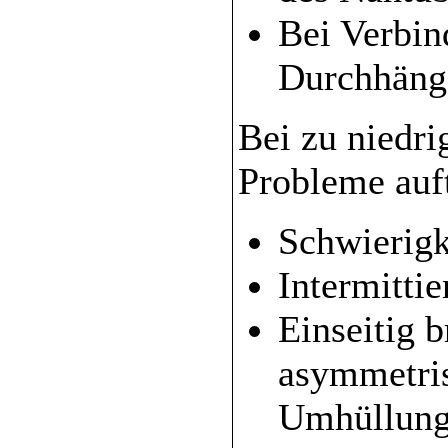
Bei Verbin
Durchhänge
Bei zu niedri
Probleme auft
Schwierig
Intermitti
Einseitig 
asymmetri
Umhüllun