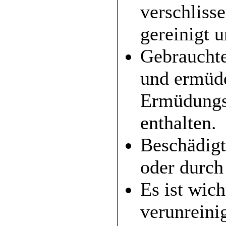
verschliss
gereinigt 
Gebrauchte
und ermüde
Ermüdungs
enthalten.
Beschädig
oder durch
Es ist wich
verunreini