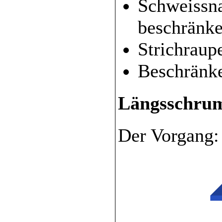
Schweissna
beschränk
Strichraup
Beschränk
Längsschru
Der Vorgang: