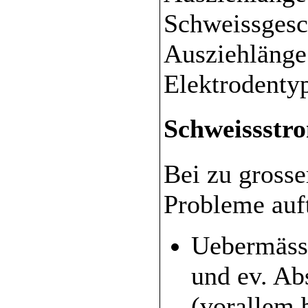
Schweissgesc
Ausziehlänge 
Elektrodenty
Schweissstr
Bei zu gross
Probleme auft
Uebermäss
und ev. Ab
(vorallem 