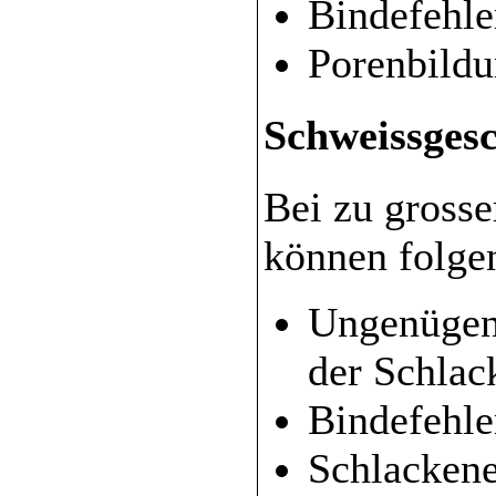
Bindefehle
Porenbild
Schweissges
Bei zu gross
können folge
Ungenügen
der Schlac
Bindefehle
Schlackene