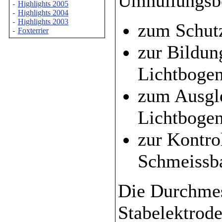
Umhüllungsbe
Highlights 2005
-
Highlights 2004
-
Highlights 2003
-
zum Schut
Foxterrier
-
zur Bildun
Lichtbogen
zum Ausgle
Lichtboge
zur Kontro
Schmeissb
Die Durchmes
Stabelektrode