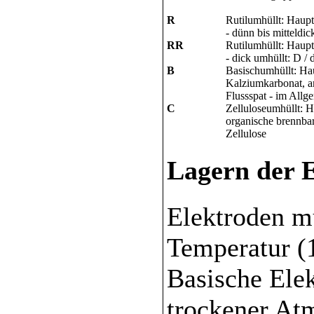
R
Rutilumhüllt: Haupt
- dünn bis mitteldic
RR
Rutilumhüllt: Haupt
- dick umhüllt: D / 
B
Basischumhüllt: Hau
Kalziumkarbonat, a
Flussspat - im Allg
C
Zelluloseumhüllt: H
organische brennbar
Zellulose
Lagern der 
Elektroden m
Temperatur (1
Basische Ele
trockener At