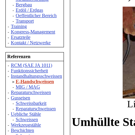
Bergbau
-
Erdöl / Erdgas
-
Oeffentlicher Bereich
-
Transport
-
Training
-
Kongress-Management
-
Ersatzteile
-
Kontakt / Netzwerke
-
Referenzen
RCM (SAE JA 1011)
-
Funktionssicherheit
-
Instandhaltungsschweissen
-
E-Handschweissen
>
MIG / MAG
-
Reparaturschweissen
-
Gusseisen
-
L
Schweissbarkeit
-
Reparaturschweissen
-
Uebliche Stähle
-
Umhüllte St
Schweissen
-
Werkzeugstähle
-
Beschichten
-