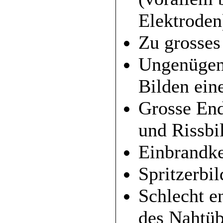
Elektroden
Zu grosse
Ungenügen
Bilden ein
Grosse End
und Rissbi
Einbrandk
Spritzerbi
Schlecht e
des Nahtü