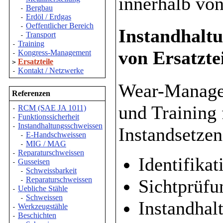
innerhalb von
Bergbau
-
Erdöl / Erdgas
-
Oeffentlicher Bereich
-
Instandhaltu
Transport
-
Training
-
von Ersatzte
Kongress-Management
-
Ersatzteile
>
Kontakt / Netzwerke
-
Wear-Managem
Referenzen
und Training 
RCM (SAE JA 1011)
-
Funktionssicherheit
-
Instandhaltungsschweissen
-
Instandsetzen
E-Handschweissen
-
MIG / MAG
-
Reparaturschweissen
-
Identifikat
Gusseisen
-
Schweissbarkeit
-
Reparaturschweissen
Sichtprüfu
-
Uebliche Stähle
-
Schweissen
-
Instandhal
Werkzeugstähle
-
Beschichten
-