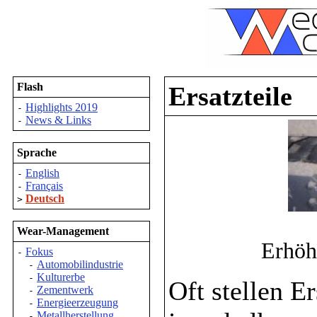
Flash
Ersatzteile
Highlights 2019
-
News & Links
-
Sprache
English
-
Français
-
Deutsch
>
Wear-Management
Erhöh
Fokus
-
Automobilindustrie
-
Kulturerbe
-
Oft stellen E
Zementwerk
-
Energieerzeugung
-
Metallherstellung
-