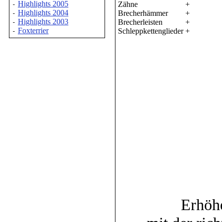
Highlights 2005
Zähne
+
-
Highlights 2004
Brecherhämmer
+
-
Highlights 2003
Brecherleisten
+
-
Foxterrier
Schleppkettenglieder
+
-
Erhöh