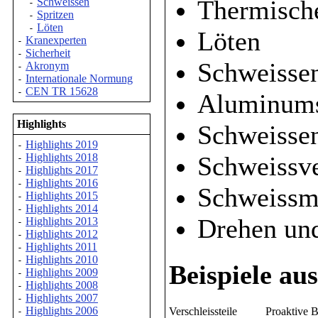
Thermische
Schweissen
-
Spritzen
-
Löten
-
Löten
Kranexperten
-
Sicherheit
-
Schweissen
Akronym
-
Internationale Normung
-
CEN TR 15628
-
Aluminums
Highlights
Schweisse
Highlights 2019
-
Schweissve
Highlights 2018
-
Highlights 2017
-
Highlights 2016
-
Schweissme
Highlights 2015
-
Highlights 2014
-
Drehen und
Highlights 2013
-
Highlights 2012
-
Highlights 2011
-
Highlights 2010
-
Beispiele au
Highlights 2009
-
Highlights 2008
-
Highlights 2007
-
Highlights 2006
Verschleissteile
Proaktive 
-