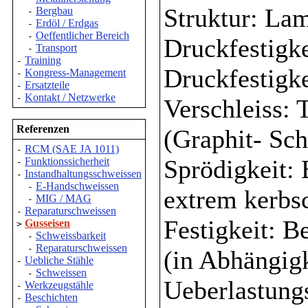
Struktur: Lam
Bergbau
-
Erdöl / Erdgas
-
Oeffentlicher Bereich
-
Druckfestigke
Transport
-
Training
-
Druckfestigke
Kongress-Management
-
Ersatzteile
-
Kontakt / Netzwerke
-
Verschleiss: 
Referenzen
(Graphit- Sc
RCM (SAE JA 1011)
-
Sprödigkeit: 
Funktionssicherheit
-
Instandhaltungsschweissen
-
E-Handschweissen
-
extrem kerbs
MIG / MAG
-
Reparaturschweissen
-
Festigkeit: B
Gusseisen
>
Schweissbarkeit
-
Reparaturschweissen
-
(in Abhängigk
Uebliche Stähle
-
Schweissen
-
Ueberlastungs
Werkzeugstähle
-
Beschichten
-