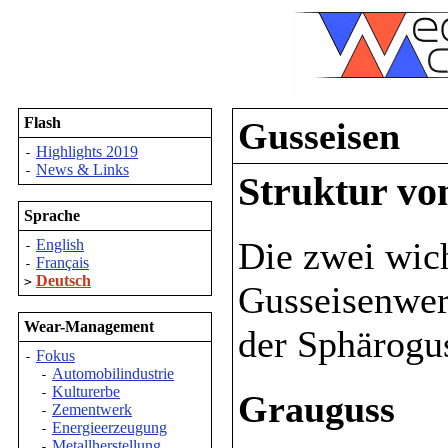
Flash
Gusseisen
Highlights 2019
-
News & Links
-
Struktur vo
Sprache
Die zwei wich
English
-
Français
-
Deutsch
>
Gusseisenwer
Wear-Management
der Sphärogu
Fokus
-
Automobilindustrie
-
Kulturerbe
-
Grauguss
Zementwerk
-
Energieerzeugung
-
Metallherstellung
-