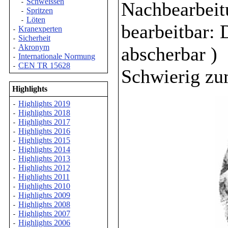
Schweissen
-
Nachbearbeit
Spritzen
-
Löten
-
bearbeitbar: 
Kranexperten
-
Sicherheit
-
Akronym
abscherbar )
-
Internationale Normung
-
CEN TR 15628
-
Schwierig zu
Highlights
Highlights 2019
-
Highlights 2018
-
Highlights 2017
-
Highlights 2016
-
Highlights 2015
-
Highlights 2014
-
Highlights 2013
-
Highlights 2012
-
Highlights 2011
-
Highlights 2010
-
Highlights 2009
-
Highlights 2008
-
Highlights 2007
-
Highlights 2006
-