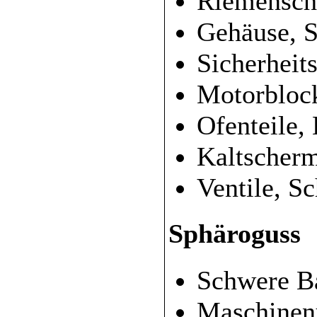
Riemensche
Gehäuse, S
Sicherheit
Motorblock
Ofenteile,
Kaltscherm
Ventile, S
Sphäroguss
Schwere Ba
Maschinen