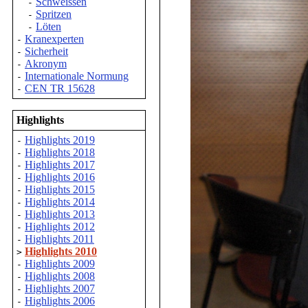
Schweissen
-
Spritzen
-
Löten
-
Kranexperten
-
Sicherheit
-
Akronym
-
Internationale Normung
-
CEN TR 15628
-
Highlights
Highlights 2019
-
Highlights 2018
-
Highlights 2017
-
Highlights 2016
-
Highlights 2015
-
Highlights 2014
-
Highlights 2013
-
Highlights 2012
-
Highlights 2011
-
Highlights 2010
>
Highlights 2009
-
Highlights 2008
-
Highlights 2007
-
Highlights 2006
-