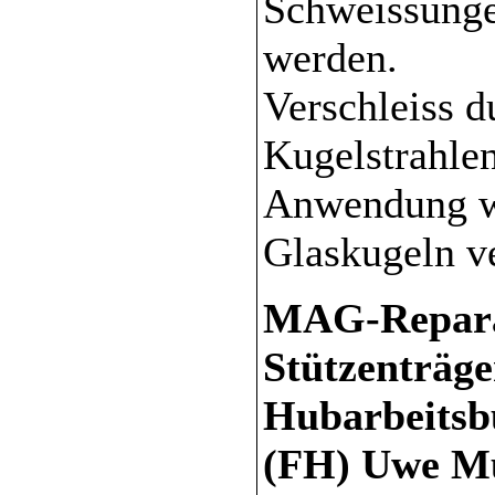
Schweissungen
werden.
Verschleiss d
Kugelstrahlen
Anwendung we
Glaskugeln v
MAG-Repara
Stützenträge
Hubarbeitsbü
(FH) Uwe Mü