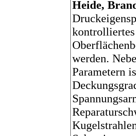
Heide, Bran
Druckeigens
kontrollierte
Oberflächenb
werden. Nebe
Parametern i
Deckungsgrad
Spannungsarm
Reparaturschw
Kugelstrahlen