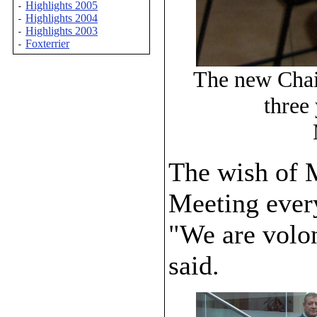
Highlights 2005
-
Highlights 2004
-
Highlights 2003
-
Foxterrier
-
The new Chai
three
The wish of M
Meeting ever
"We are volon
said.