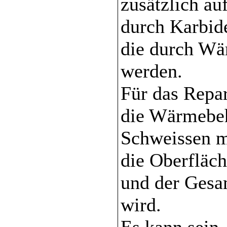
zusätzlich au
durch Karbide
die durch Wä
werden.
Für das Repar
die Wärmebe
Schweissen m
die Oberfläch
und der Gesa
wird.
Es kann sein