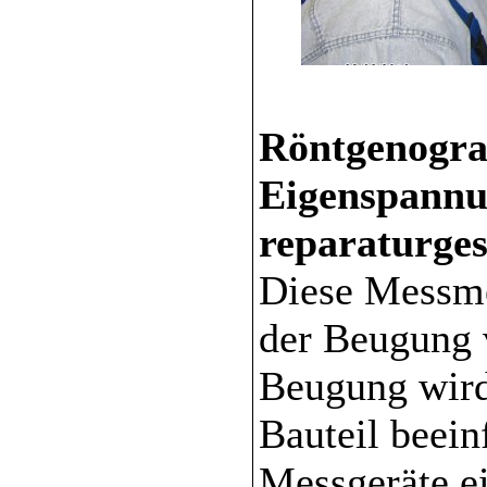
Röntgenogra
Eigenspannu
reparaturges
Diese Messme
der Beugung 
Beugung wird
Bauteil beein
Messgeräte ei