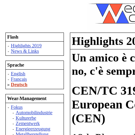
Flash
Highlights 2
Highlights 2019
-
News & Links
-
Un amico è co
Sprache
no, c'è sempr
English
-
Français
-
Deutsch
>
CEN/TC 319
Wear-Management
European Co
Fokus
-
Automobilindustrie
-
(CEN)
Kulturerbe
-
Zementwerk
-
Energieerzeugung
-
Metallherstellung
-