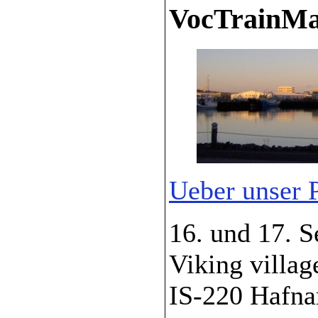
VocTrainMa
Ueber unser P
16. und 17. 
Viking villag
IS-220 Hafna