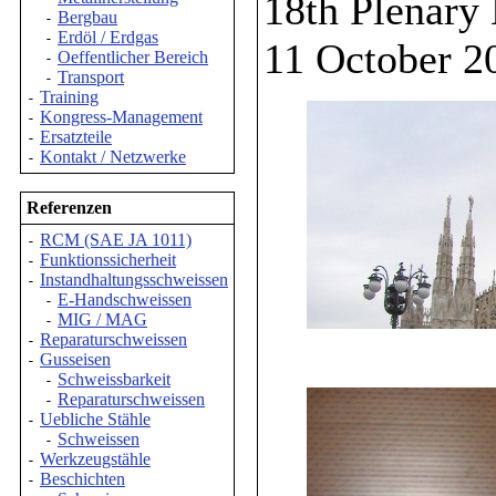
18th Plenary
Bergbau
-
Erdöl / Erdgas
-
11 October 2
Oeffentlicher Bereich
-
Transport
-
Training
-
Kongress-Management
-
Ersatzteile
-
Kontakt / Netzwerke
-
Referenzen
RCM (SAE JA 1011)
-
Funktionssicherheit
-
Instandhaltungsschweissen
-
E-Handschweissen
-
MIG / MAG
-
Reparaturschweissen
-
Gusseisen
-
Schweissbarkeit
-
Reparaturschweissen
-
Uebliche Stähle
-
Schweissen
-
Werkzeugstähle
-
Beschichten
-