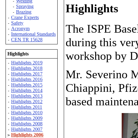
Welding
-
Highlights
Spraying
-
Brazing
-
Crane Experts
-
Safety
-
The ISPE Basel
Acronym
-
International Standards
-
during this ve
CEN TR 15628
-
workshop by Dr
Highlights
Highlights 2019
-
Highlights 2018
-
Mr. Severino M
Highlights 2017
-
Highlights 2016
-
Chiappini, Pfiz
Highlights 2015
-
Highlights 2014
-
Highlights 2013
-
based maintena
Highlights 2012
-
Highlights 2011
-
Highlights 2010
-
Highlights 2009
-
Highlights 2008
-
Highlights 2007
-
Highlights 2006
>