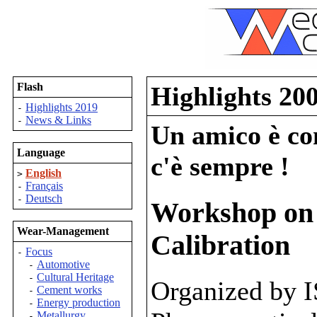
Flash
Highlights 20
Highlights 2019
-
News & Links
-
Un amico è com
Language
c'è sempre !
English
>
Français
-
Deutsch
-
Workshop on 
Wear-Management
Calibration
Focus
-
Automotive
-
Cultural Heritage
-
Organized by 
Cement works
-
Energy production
-
Metallurgy
-