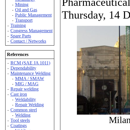
Pharmaceutica
Mining
-
Oil and Gas
-
Thursday, 14 
Public Management
-
Transport
-
Training
-
Congress Management
-
Spare Parts
-
Contact / Networks
-
References
RCM (SAE JA 1011)
-
Dependability
-
Maintenance Welding
-
MMA / SMAW
-
MIG / MAG
-
Repair welding
-
Cast iron
-
Weldability
-
Repair Welding
-
Common steel
-
Welding
-
Milan
Tool steels
-
Coatings
-