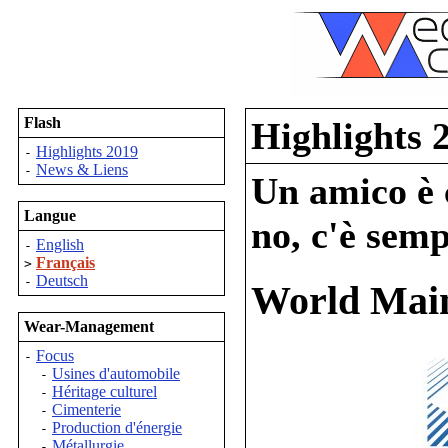
Flash
Highlights 
Highlights 2019
-
News & Liens
-
Un amico è c
Langue
no, c'è semp
English
-
Français
>
Deutsch
-
World Main
Wear-Management
Focus
-
Usines d'automobile
-
Héritage culturel
-
Cimenterie
-
Production d'énergie
-
Métallurgie
-