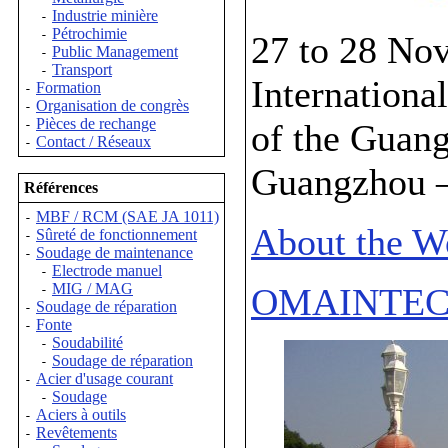
Industrie minière
-
Pétrochimie
-
27 to 28 No
Public Management
-
Transport
-
Internationa
Formation
-
Organisation de congrès
-
Pièces de rechange
of the Guang
-
Contact / Réseaux
-
Guangzhou 
Références
MBF / RCM (SAE JA 1011)
-
About the W
Sûreté de fonctionnement
-
Soudage de maintenance
-
Electrode manuel
-
MIG / MAG
OMAINTEC 
-
Soudage de réparation
-
Fonte
-
Soudabilité
-
Soudage de réparation
-
Acier d'usage courant
-
Soudage
-
Aciers à outils
-
Revêtements
-