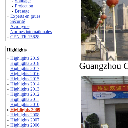
Soudage
-
Projection
-
Brasage
-
Experts en grues
-
Sécurité
-
Acronyme
-
Normes internationales
-
CEN TR 15628
-
Highlights
Highlights 2019
-
Guangzhou Ch
Highlights 2018
-
Highlights 2017
-
Highlights 2016
-
Highlights 2015
-
Highlights 2014
-
Highlights 2013
-
Highlights 2012
-
Highlights 2011
-
Highlights 2010
-
Highlights 2009
>
Highlights 2008
-
Highlights 2007
-
Highlights 2006
-